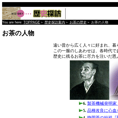
You are here:
TOPPAGE
＞
歴史探訪案内
＞
お茶の歴史
＞
お茶の人物
お茶の人物
遠い昔から広く人々に好まれ、暮
この一服のしあわせは、各時代で
歴史に残るお茶に尽力を注いだ恩
6.
製茶機械発明家
5.
品種改良に心血
4.
静岡茶の始祖『