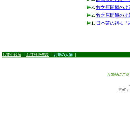
3.
牧之原開墾の功
2.
牧之原開墾の功
1.
日本茶の祖-1『
お茶の起源
｜
お茶歴史年表
｜
お茶の人物
｜
お気軽にご意
主催：