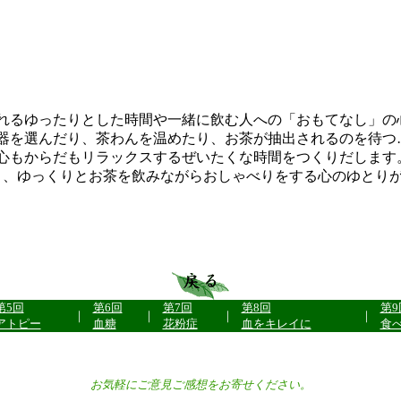
れるゆったりとした時間や一緒に飲む人への「おもてなし」の
器を選んだり、茶わんを温めたり、お茶が抽出されるのを待つ
心もからだもリラックスするぜいたくな時間をつくりだします
り、ゆっくりとお茶を飲みながらおしゃべりをする心のゆとり
第5回
第6回
第7回
第8回
第9
｜
｜
｜
｜
アトピー
血糖
花粉症
血をキレイに
食
お気軽にご意見ご感想をお寄せください。