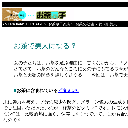
You are here:
TOPPAGE
＞
お茶草子案内
＞
お茶の効能
＞
第3回 美人
お茶で美人になる？
女の子たちは、お茶を選ぶ理由に「甘くないから」「ノ
さてさて、お茶のどんなところに女の子にもてるワザが
お茶と美容の関係を詳しくさぐる――今回は「お茶で美
■
お茶に含まれている
ビタミンC
肌に弾力を与え、水分の減少を防ぎ、メラニン色素の生成を抑
でご注目いただきたいのが、緑茶のビタミンCです。レモン果
ミンCは、比較的熱に強く、保存にすぐれていて、しかも合
なのです。