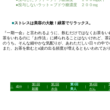
●投与しないラット＝ブドウ糖濃度 ２００mg
■
ストレスは美容の大敵！緑茶でリラックス。
『一期一会』と言われるように、飲むだけではなくお茶をい
茶をいれるのに「お作法」に縛られることはないけれど、茶
のうち。そんな細やかな気配りが、あわただしい日々の中で
また、お茶を飲むとα波の出る頻度が増えるともいわれてお
第1回
第2回
第3回
第4回
｜
成分
｜
｜
｜
｜
｜
殺菌
水虫
美人
がん