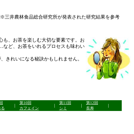
※三井農林食品総合研究所が発表された研究結果を参考
心も、お茶を楽しむ大切な要素です。お
…など、お茶をいれるプロセスも味わい
。
が、きれいになる秘訣かもしれません。
回
第10回
第11回
第12回
｜
｜
｜
｜
べる
カフェイン
シミ
長寿